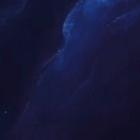
领导带队安全检查