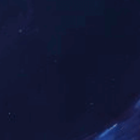
SE责任制。
知道，一个跟