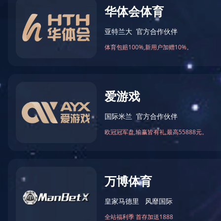
安全生
产