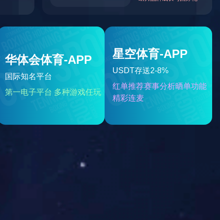
失控制、持续
HSE长效管