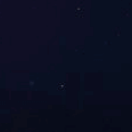
安全月消防比武竞赛