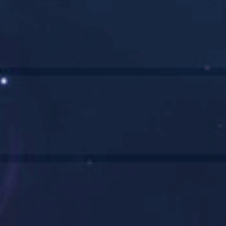
SAFETY PRO
公司以安全标准化体系为基础和平
和吸收先进的安全管理方法和工具，始终坚
领跑战略，努力争创FORUS星级工厂，秉