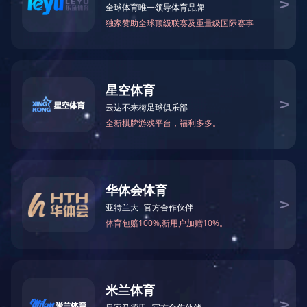
INFORMATION TRENDS
宣传资料
宣传图片
宣传视频