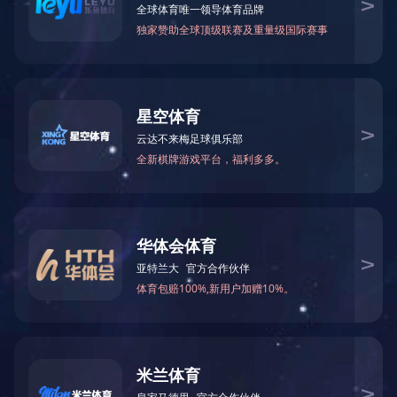
DISCIPLINE INSPECTION NEWS
纪检动态
举报渠道
2025-04-21
关于我们
>
创新发展
>
米兰体育app官网入口-米兰（中国）
>
可持续发展
>
党建与纪检
>
投资者关系
>